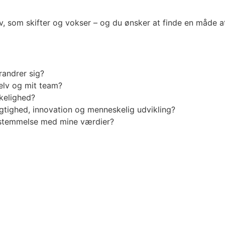
som skifter og vokser – og du ønsker at finde en måde at 
randrer sig?
elv og mit team?
kelighed?
tighed, innovation og menneskelig udvikling?
nsstemmelse med mine værdier?