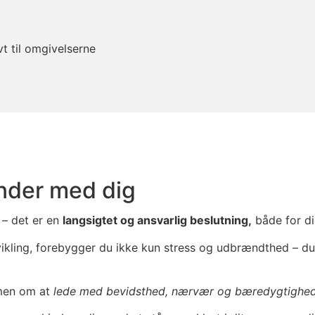
vt til omgivelserne
nder med dig
s – det er en
langsigtet og ansvarlig beslutning
,
både for di
dvikling, forebygger du ikke kun stress og udbrændthed – du 
 men om at
lede med bevidsthed, nærvær og bæredygtighe