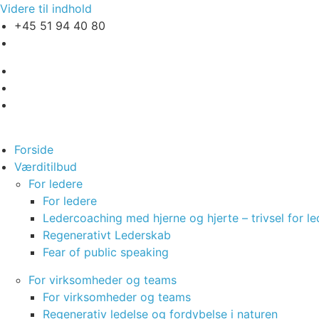
Videre til indhold
+45 51 94 40 80
mail@jannevagner.dk
Forside
Værditilbud
For ledere
For ledere
Ledercoaching med hjerne og hjerte – trivsel for le
Regenerativt Lederskab
Fear of public speaking
For virksomheder og teams
For virksomheder og teams
Regenerativ ledelse og fordybelse i naturen